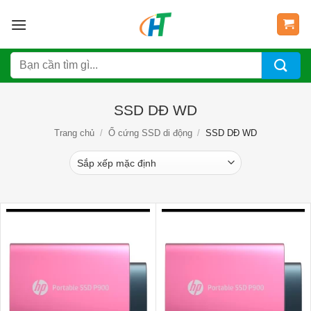
Bỏ
qua
nội
Tìm
dung
kiếm:
SSD DĐ WD
Trang chủ
/
Ổ cứng SSD di động
/
SSD DĐ WD