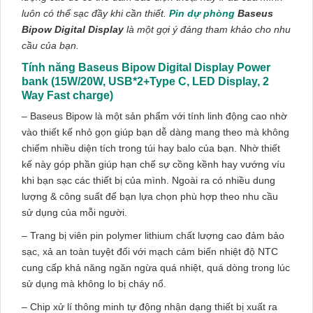
luôn có thể sạc đầy khi cần thiết.
Pin dự phòng
Baseus
Bipow Digital Display
là một gợi ý đáng tham khảo cho nhu
cầu của bạn.
Tính năng Baseus Bipow Digital Display Power
bank (15W/20W, USB*2+Type C, LED Display, 2
Way Fast charge)
– Baseus Bipow là một sản phẩm với tính linh động cao nhờ
vào thiết kế nhỏ gọn giúp bạn dễ dàng mang theo mà không
chiếm nhiều diện tích trong túi hay balo của bạn. Nhờ thiết
kế này góp phần giúp hạn chế sự cồng kềnh hay vướng víu
khi bạn sạc các thiết bị của mình. Ngoài ra có nhiều dung
lượng & công suất để bạn lựa chọn phù hợp theo nhu cầu
sử dụng của mỗi người.
– Trang bị viên pin polymer lithium chất lượng cao đảm bảo
sạc, xả an toàn tuyệt đối với mạch cảm biến nhiệt độ NTC
cung cấp khả năng ngăn ngừa quá nhiệt, quá dòng trong lúc
sử dụng mà không lo bị cháy nổ.
– Chip xử lí thông minh tự động nhận dạng thiết bị xuất ra