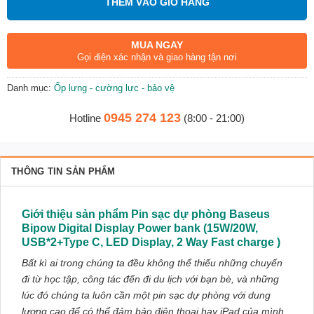
THÊM VÀO GIỎ HÀNG
MUA NGAY
Gọi điện xác nhận và giao hàng tận nơi
Danh mục:
Ốp lưng - cường lực - bảo vệ
0945 274 123
Hotline
(8:00 - 21:00)
THÔNG TIN SẢN PHẨM
Giới thiệu sản phẩm Pin sạc dự phòng Baseus
Bipow Digital Display Power bank (15W/20W,
USB*2+Type C, LED Display, 2 Way Fast charge )
Bất kì ai trong chúng ta đều không thể thiếu những chuyến
đi từ học tập, công tác đến đi du lịch với bạn bè, và những
lúc đó chúng ta luôn cần một pin sạc dự phòng với dung
lượng cao để có thể đảm bảo điện thoại hay iPad của mình