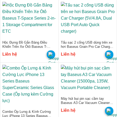
Hộc Đựng Đồ Gắn Bảng Điều
Tẩu sạc 2 cổng USB dùng trên xe
Khiển Trên Xe Ôtô Baseus T-
hơi Baseus Grain Pro Car Charger
Space Series 2-in-1 Storage
(5V/4.8A, Dual USB Port Auto
Liên hệ
Liên hệ
Compartment for ETC
Quick charger)
Máy hút bụi pin sạc cầm tay
Baseus A3 Car Vacuum Cleaner
(15000pa, 135W, Vacuum Portable
Liên hệ
Cleaner)
Combo Ốp Lưng & Kính Cường
Lực iPhone 13 Series Baseus