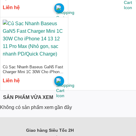
SuperCeramic Series Glass Case
Liên hệ
(Ốp lưng kèm Cường lực)
Củ Sạc Nhanh Baseus GaN5 Fast
Charger Mini 1C 30W Cho iPhone
14 13 12 11 Pro Max (Nhỏ gọn, sạc
Liên hệ
nhanh PD/Quick Charge)
SẢN PHẨM VỪA XEM
Không có sản phẩm xem gần đây
Giao hàng Siêu Tốc 2H