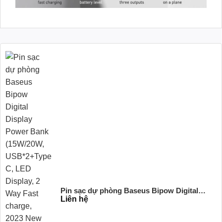
Pin sạc dự phòng Baseus Bipow Digital
Liên hệ
Display Power Bank (15W/20W, USB*2+Type
C, LED Display, 2 Way Fast charge, 2023 New
upgrade Edition) Thương hiệu: BASEUS Mã